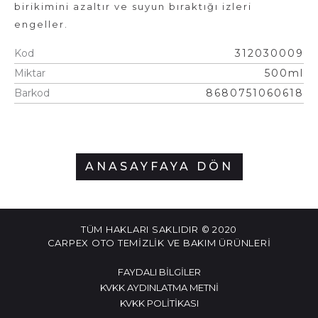
birikimini azaltır ve suyun bıraktığı izleri
engeller.
Kod
312030009
Miktar
500ml
Barkod
8680751060618
ANASAYFAYA DÖN
TÜM HAKLARI SAKLIDIR © 2020
CARPEX OTO TEMİZLİK VE BAKIM ÜRÜNLERİ
FAYDALI BILGILER
KVKK AYDINLATMA METNI
KVKK POLITIKASI