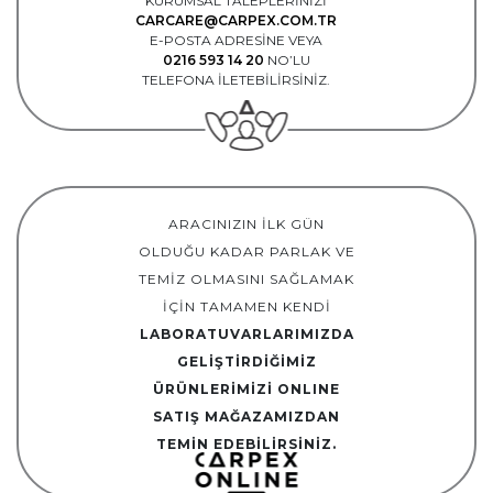
KURUMSAL TALEPLERİNİZİ
CARCARE@CARPEX.COM.TR
E-POSTA ADRESİNE VEYA
0216 593 14 20
NO’LU
TELEFONA İLETEBİLİRSİNİZ.
ARACINIZIN İLK GÜN
OLDUĞU KADAR PARLAK VE
TEMİZ OLMASINI SAĞLAMAK
İÇİN TAMAMEN KENDİ
LABORATUVARLARIMIZDA
GELİŞTİRDİĞİMİZ
ÜRÜNLERİMİZİ ONLINE
SATIŞ MAĞAZAMIZDAN
TEMİN EDEBİLİRSİNİZ.