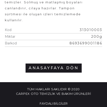
temizler. Solmuş ve matlaşmış boyaları
canlandırır, cilaya hazırlar. Tampon
sürtmesi ile oluşan izleri temizlemede
kullanılır.
Kod
313010003
Miktar
200g
Barkod
8693699001186
ANASAYFAYA DÖN
TÜM HAKLARI SAKLIDIR © 2020
CARPEX OTO TEMİZLİK VE BAKIM ÜRÜNLERİ
FAYDALI BILGILER